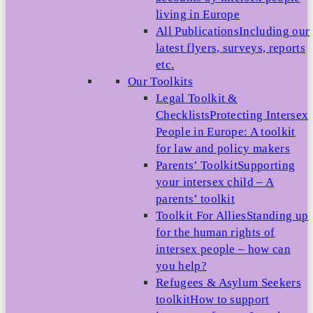
living in Europe
All Publications
Including our
latest flyers, surveys, reports
etc.
Our Toolkits
Legal Toolkit &
Checklists
Protecting Intersex
People in Europe: A toolkit
for law and policy makers
Parents’ Toolkit
Supporting
your intersex child – A
parents’ toolkit
Toolkit For Allies
Standing up
for the human rights of
intersex people – how can
you help?
Refugees & Asylum Seekers
toolkit
How to support