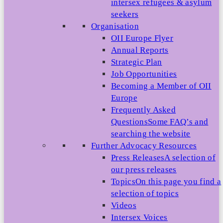
intersex refugees & asylum
seekers
Organisation
OII Europe Flyer
Annual Reports
Strategic Plan
Job Opportunities
Becoming a Member of OII
Europe
Frequently Asked
Questions
Some FAQ’s and
searching the website
Further Advocacy Resources
Press Releases
A selection of
our press releases
Topics
On this page you find a
selection of topics
Videos
Intersex Voices