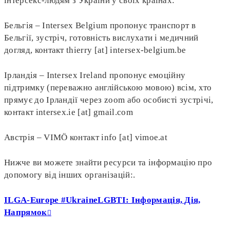
інтерсекс-людям з України у своїх країнах:
Бельгія – Intersex Belgium пропонує транспорт в
Бельгії, зустріч, готовність вислухати і медичний
догляд, контакт thierry [at] intersex-belgium.be
Ірландія – Intersex Ireland пропонує емоційну
підтримку (переважно англійською мовою) всім, хто
прямує до Ірландії через zoom або особисті зустрічі,
контакт intersex.ie [at] gmail.com
Австрія – VIMÖ контакт info [at] vimoe.at
Нижче ви можете знайти ресурси та інформацію про
допомогу від інших організацій:.
ILGA-Europe #UkraineLGBTI: Інформація, Дія,
Напрямок