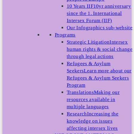
10 Years IIF
10yr anniversary
since the 1. International
Intersex Forum (IIF)
Our Infographics sub-website
Programs
Strategic Litigation
Intersex
human rights & social change
through legal actions
Refugees & Asylum
Seekers
Learn more about our
Refugees & Asylum Seekers
Program
Translations
Making our
resources available in
multiple languages
Research
Increasing the
knowledge on issues
affecting intersex lives