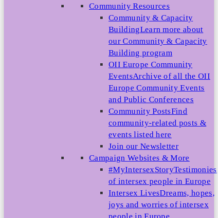
Community Resources
Community & Capacity
Building
Learn more about
our Community & Capacity
Building program
OII Europe Community
Events
Archive of all the OII
Europe Community Events
and Public Conferences
Community Posts
Find
community-related posts &
events listed here
Join our Newsletter
Campaign Websites & More
#MyIntersexStory
Testimonies
of intersex people in Europe
Intersex Lives
Dreams, hopes,
joys and worries of intersex
people in Europe