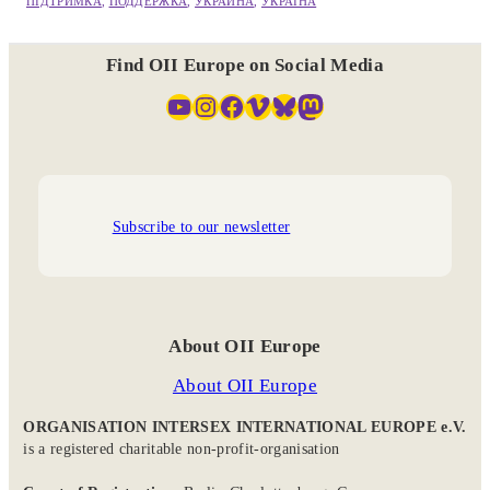
ПІДТРИМКА
, 
ПОДДЕРЖКА
, 
УКРАИНА
, 
УКРАЇНА
Find OII Europe on Social Media
YouTube
Instagram
Facebook
Vimeo
Bluesky
Mastodon
Subscribe to our newsletter
About OII Europe
About OII Europe
ORGANISATION INTERSEX INTERNATIONAL EUROPE e.V.
is a registered charitable non-profit-organisation