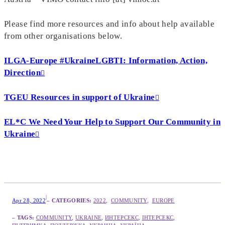
Please find more resources and info about help available
from other organisations below.
ILGA-Europe #UkraineLGBTI: Information, Action,
Direction
TGEU Resources in support of Ukraine
EL*C We Need Your Help to Support Our Community in
Ukraine
|
Apr 28, 2022
– CATEGORIES:
2022
,  
COMMUNITY
,  
EUROPE
– TAGS:
COMMUNITY
, 
UKRAINE
, 
ИНТЕРСЕКС
, 
ІНТЕРСЕКС
, 