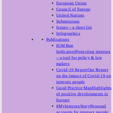
European Union
Council of Europe
United Nations
Submissions
Issues – a short list
Infographics
Publications
IGM Ban
Indicators
Protecting intersex
– a tool for policy & law
makers
Covid-19 Report
Our Report
on the impact of Covid-19 on
intersex people
Good Practice Map
Highlights
of positive developments in
Europe
#MyIntersexStory
Personal
accounts by intersex people